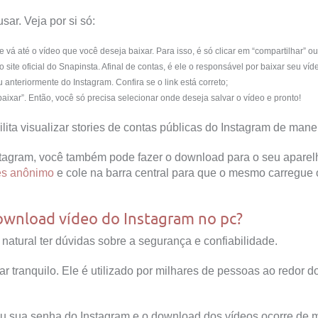
sar. Veja por si só:
 vá até o vídeo que você deseja baixar. Para isso, é só clicar em “compartilhar” o
ite oficial do Snapinsta. Afinal de contas, é ele o responsável por baixar seu víd
 anteriormente do Instagram. Confira se o link está correto;
baixar”. Então, você só precisa selecionar onde deseja salvar o vídeo e pronto!
lita visualizar stories de contas públicas do Instagram de man
tagram, você também pode fazer o download para o seu aparelh
ies anônimo
e cole na barra central para que o mesmo carregue os
download vídeo do Instagram no pc?
 natural ter dúvidas sobre a segurança e confiabilidade.
r tranquilo. Ele é utilizado por milhares de pessoas ao redor d
s ou sua senha do Instagram e o download dos vídeos ocorre de 