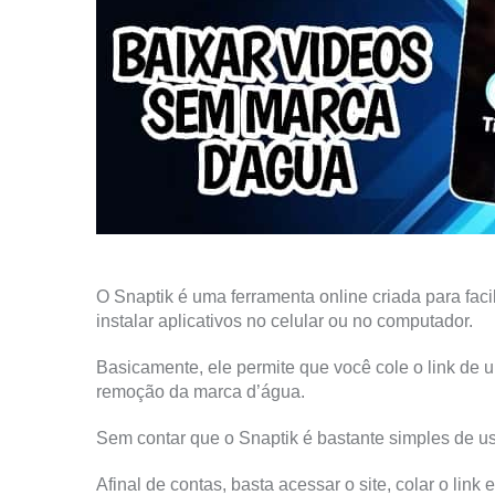
O Snaptik é uma ferramenta online criada para fac
instalar aplicativos no celular ou no computador.
Basicamente, ele permite que você cole o link de 
remoção da marca d’água.
Sem contar que o Snaptik é bastante simples de usa
Afinal de contas, basta acessar o site, colar o link