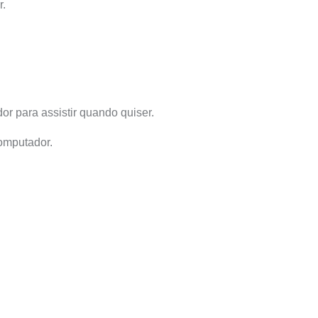
r.
or para assistir quando quiser.
omputador.