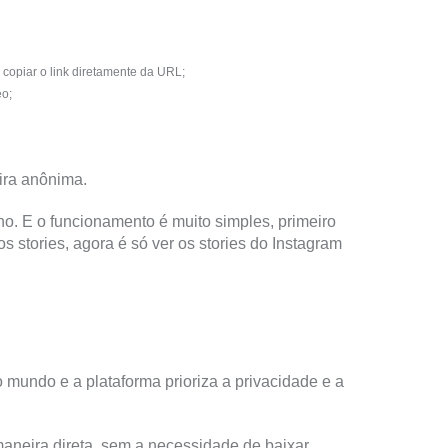
u copiar o link diretamente da URL;
eo;
eira anônima.
o. E o funcionamento é muito simples, primeiro
 stories, agora é só ver os stories do Instagram
o mundo e a plataforma prioriza a privacidade e a
maneira direta, sem a necessidade de baixar