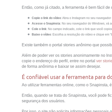
Então, como já citado, a ferramenta é bem fácil de u
Copie o link do vídeo
: Abra o Instagram no seu navegador e
Acesse o Snapinsta
: No seu navegador do Windows, vá ao s
Cole o link
: No campo indicado, cole o link que você copiou
Baixe o vídeo
: Escolha a resolução do vídeo e clique em “
Existe também o portal stories anônimo que possibi
Além de poder ver os stories anonimamente no Ins
copie o endereço do perfil, entre no portal
ver stor
de forma anônima e baixar se assim desejar.
É confiável usar a ferramenta para 
Ao utilizar ferramentas online, como o Snapinsta, é
Então, quando se trata do Snapinsta, você pode fica
segurança dos usuários.
Por isso, o site não solicita informações pessoai